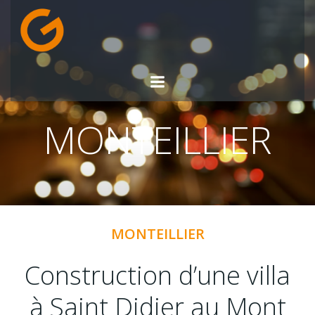
Aller
au
contenu
MONTEILLIER
MONTEILLIER
Construction d’une villa
à Saint Didier au Mont