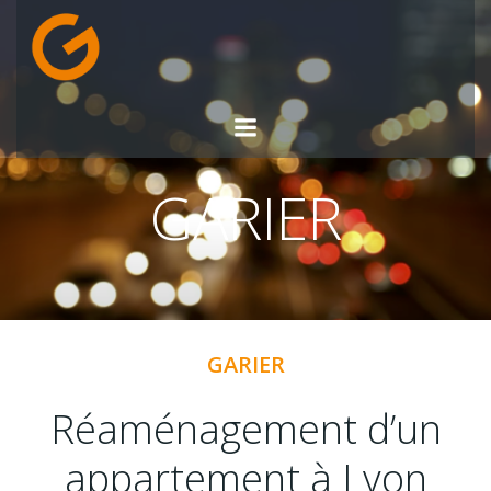
Aller
au
contenu
GARIER
GARIER
Réaménagement d’un
appartement à Lyon