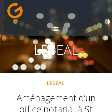
Aller
au
contenu
LEBEAL
LEBEAL
Aménagement d’un
office notarial à St